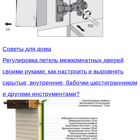
Советы для дома
Регулировка петель межкомнатных дверей
своими руками: как настроить и выровнять
скрытые, внутренние, бабочки шестигранником
и другими инструментами?