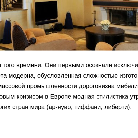
того времени. Они первыми осознали исключит
тота модерна, обусловленная сложностью изгот
а массовой промышленности дороговизна мебели
вым кризисом в Европе модная стилистика утр
огих стран мира (ар-нуво, тиффани, либерти).