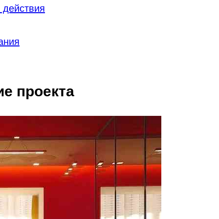
и действия
ания
е проекта