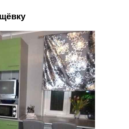
ущёвку